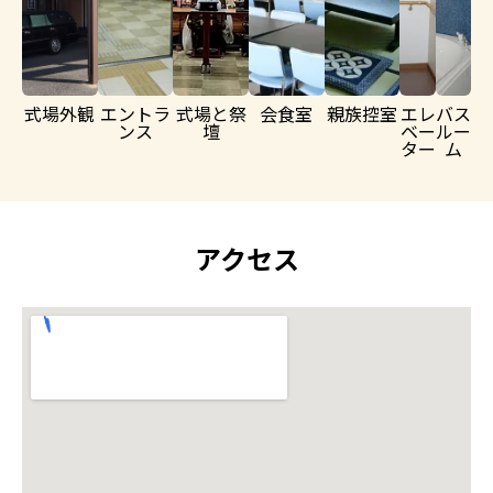
式場外観
エントラ
式場と祭
会食室
親族控室
エレ
バス
ンス
壇
ベー
ルー
ター
ム
アクセス