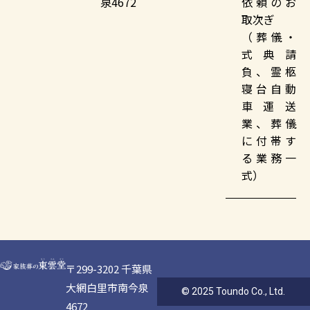
泉4672
依頼のお
取次ぎ
（葬儀・
式典請
負、霊柩
寝台自動
車運送
業、葬儀
に付帯す
る業務一
式）
〒299-3202 千葉県
大網白里市南今泉
© 2025 Toundo Co., Ltd.
4672