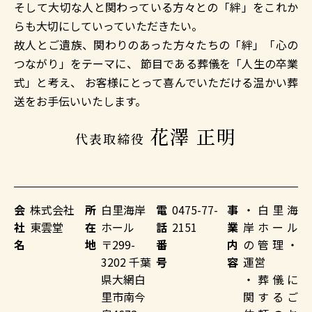
そして大切な人と関わっている方々との「絆」をこれか
らも大切にしていっていただきたい。
故人とご遺族、関わりのあった方々たちの「絆」「心の
つながり」をテーマに、
節目である葬儀を「人生の卒業
式」と考え、
お客様にとって喜んでいただける温かい葬
送をお手伝いいたします。
花澤 正明
代表取締役
会
株式会社
所
白里海岸
電
0475-77-
事
・白里海
社
東雲堂
在
ホール
話
2151
業
岸ホール
名
地
〒299-
番
内
の管理・
3202 千葉
号
容
運営
県大網白
・葬儀に
里市南今
関するご