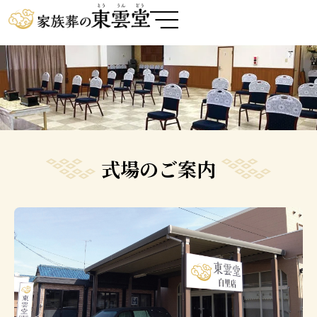
内
容
を
ス
キ
ッ
プ
式場のご案内