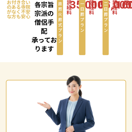
お付き合い
読
円〜
読
円〜
読
円
35,000
105,000
16
各宗旨
直
一
二
のある寺院
経
経
経
葬・
日
日
がなく不安
宗派の
料
料
料
火
葬
葬
な方も安心
葬
プ
プ
僧侶手
式
ラ
ラ
配
プ
ン
ン
ラ
承ってお
ン
ります