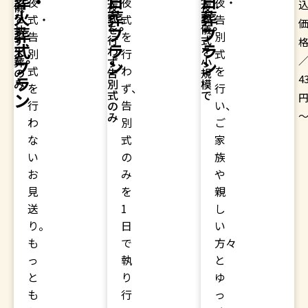
葬・
日
日
夜
夜
夜・
込
込
儀
夜
夜・
詳
詳
火
葬
葬
を
式
葬
式・
式
告
価
価
し
し
せ
を
儀
葬
プ
プ
告
を
別
ず
行
式
格
格
く
く
式
ラ
ラ
火
わ
を
別
行
式
／
／
葬
ず、
小
は
は
プ
ン
ン
式
わ
を
の
告
規
ラ
99,000
326,700
4
こ
こ
み
別
模
を
ず、
行
式
で
ン
円
ち
円
ち
行
告
い、
の
ら
ら
み
～
～
わ
別
ご
な
式
家
い
の
族
お
み
や
見
を
親
送
1
し
り。
日
い
も
で
方々
っ
執
と
と
り
ゆ
も
行
っ