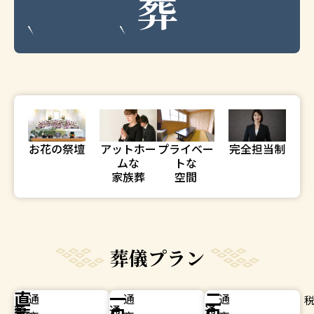
葬
お花の祭壇
アットホー
プライベー
完全担当制
ムな
トな
家族葬
空間
葬儀プラン
直
一
二
通
通
通
税
税
葬
通
通