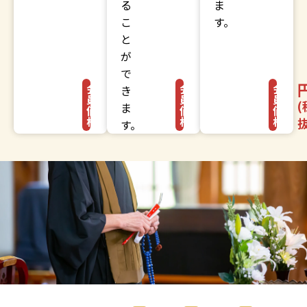
る
ま
こ
す。
と
が
で
円〜
円〜
会
会
会
き
員
員
員
(税
(税
(
ま
価
価
価
格
格
格
抜)
抜)
抜
す。