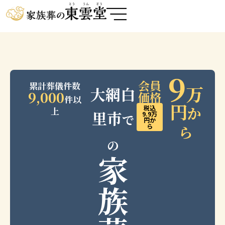
内
容
を
ス
キ
9
ッ
会員
累計葬儀件数
万
プ
大網白
9,000
価格
件以
円
か
税込
上
里市
9.9万
で
円か
ら
ら
の
家
族