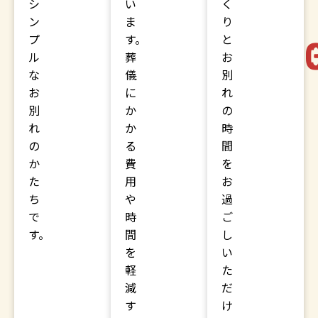
シ
い
く
ン
ま
り
プ
す。
と
90,000
297,0
ル
葬
お
な
儀
別
お
に
れ
別
か
の
れ
か
時
の
る
間
か
費
を
た
用
お
ち
や
過
で
時
ご
す。
間
し
を
い
軽
た
減
だ
す
け